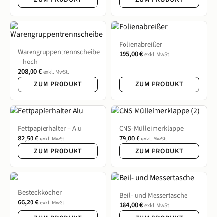
Folienabreißer
Warengruppentrennscheibe
195,00
€
exkl. MwSt.
– hoch
208,00
€
exkl. MwSt.
ZUM PRODUKT
ZUM PRODUKT
Fettpapierhalter – Alu
CNS-Mülleimerklappe
82,50
€
79,00
€
exkl. MwSt.
exkl. MwSt.
ZUM PRODUKT
ZUM PRODUKT
Besteckköcher
Beil- und Messertasche
66,20
€
exkl. MwSt.
184,00
€
exkl. MwSt.