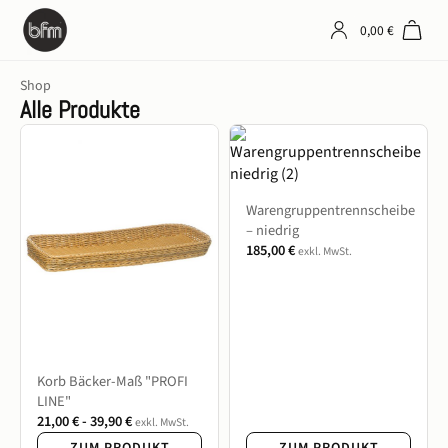
0,00
€
Shop
Alle Produkte
Warengruppentrennscheibe
– niedrig
185,00
€
exkl. MwSt.
Korb Bäcker-Maß "PROFI
LINE"
21,00
€
-
39,90
€
exkl. MwSt.
ZUM PRODUKT
ZUM PRODUKT